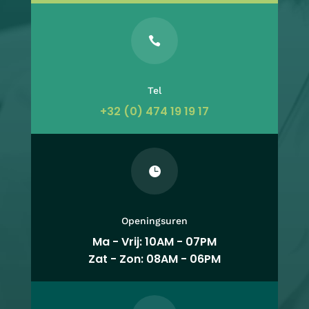

Tel
+32 (0) 474 19 19 17

Openingsuren
Ma - Vrij: 10AM - 07PM
Zat - Zon: 08AM - 06PM