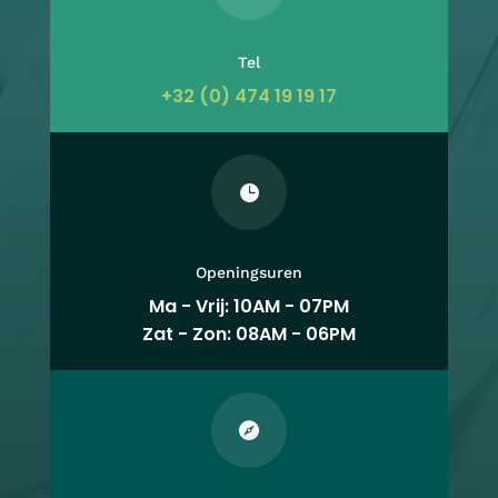
Tel
+32 (0) 474 19 19 17

Openingsuren
Ma - Vrij: 10AM - 07PM
Zat - Zon: 08AM - 06PM
