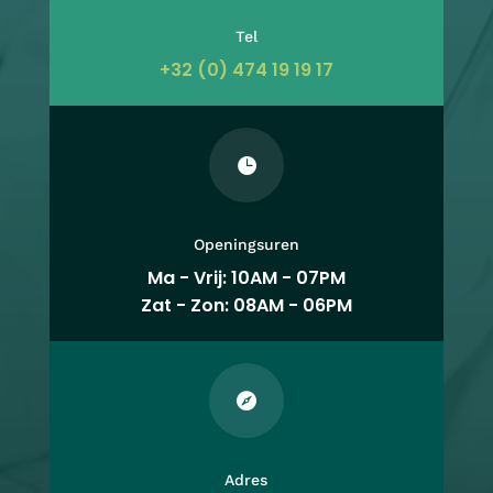
Tel
+32 (0) 474 19 19 17

Openingsuren
Ma - Vrij: 10AM - 07PM
Zat - Zon: 08AM - 06PM

Adres