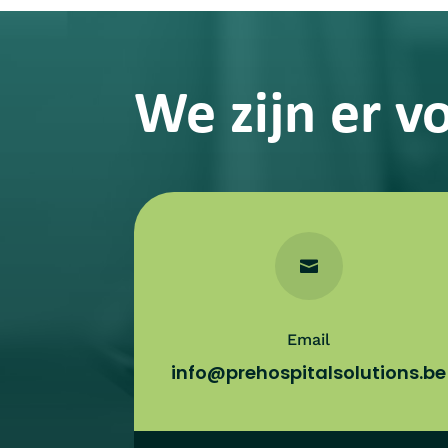
We zijn er vo

Email
info@prehospitalsolutions.be