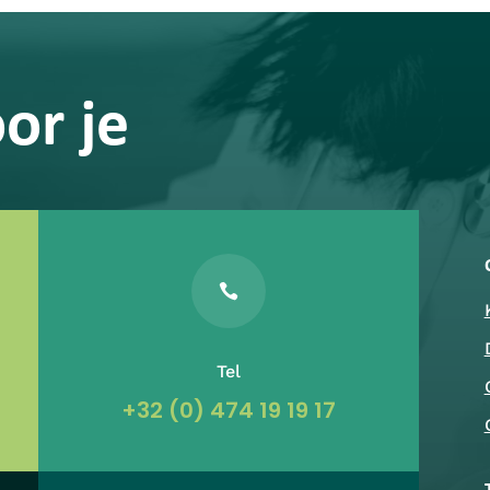
or je

Tel
+32 (0) 474 19 19 17