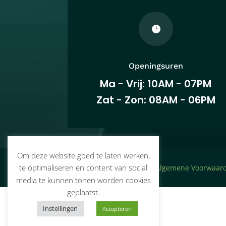

Openingsuren
Ma - Vrij: 10AM - 07PM
Zat - Zon: 08AM - 06PM
Om deze website goed te laten werken,
te optimaliseren en content van social
© PreHospital Solutions –
Algemene Voorwaar
media te kunnen tonen worden cookies
geplaatst.
Instellingen
Accepteren