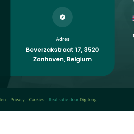

Adres
Beverzakstraat 17, 3520
Zonhoven, Belgium
den
–
Privacy
–
Cookies
– Realisatie door
Digitong