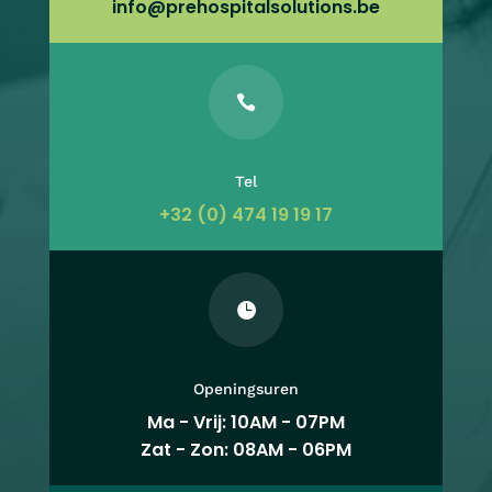
info@prehospitalsolutions.be

Tel
+32 (0) 474 19 19 17

Openingsuren
Ma - Vrij: 10AM - 07PM
Zat - Zon: 08AM - 06PM