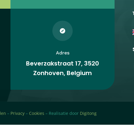

Adres
Beverzakstraat 17, 3520
Zonhoven, Belgium
den
–
Privacy
–
Cookies
– Realisatie door
Digitong