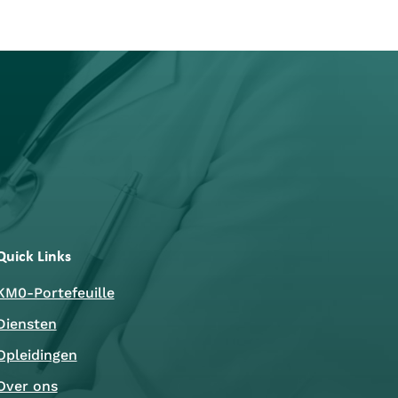
Quick Links
KM0-Portefeuille
Diensten
Opleidingen
Over ons