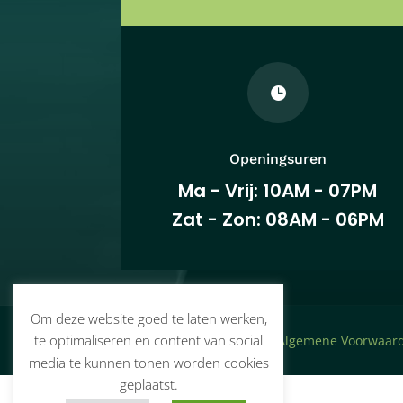

Openingsuren
Ma - Vrij: 10AM - 07PM
Zat - Zon: 08AM - 06PM
Om deze website goed te laten werken,
te optimaliseren en content van social
© PreHospital Solutions –
Algemene Voorwaar
media te kunnen tonen worden cookies
geplaatst.