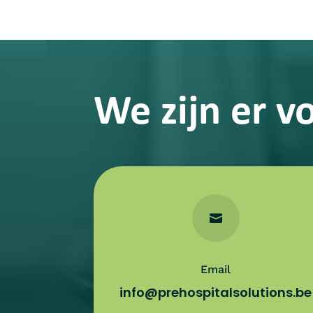
We zijn er vo

Email
info@prehospitalsolutions.be