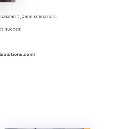
assen tijdens scenario’s.
ot succes!
lsolutions.com
!