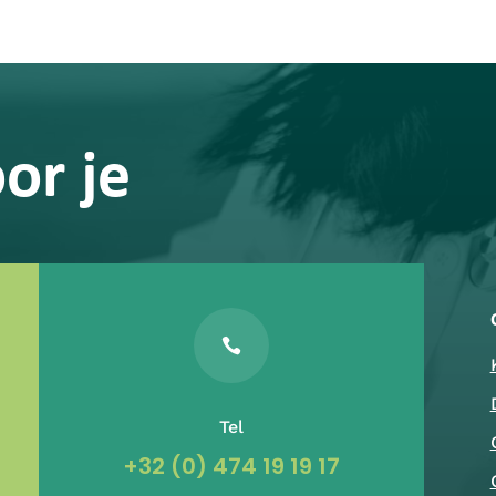
or je

Tel
+32 (0) 474 19 19 17