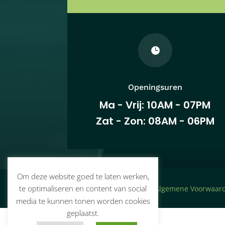

Openingsuren
Ma - Vrij: 10AM - 07PM
Zat - Zon: 08AM - 06PM
Om deze website goed te laten werken,
te optimaliseren en content van social
© PreHospital Solutions –
Algemene Voorwaar
media te kunnen tonen worden cookies
geplaatst.