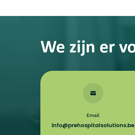
We zijn er vo

Email
info@prehospitalsolutions.be