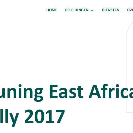
HOME
OPLEIDINGEN
DIENSTEN
OV
ning East Afric
lly 2017