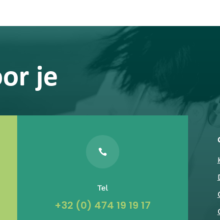
or je

Tel
+32 (0) 474 19 19 17