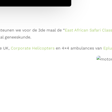
teunen we voor de 3de maal de “
East African Safari Class
aal geneeskunde.
de UK,
Corporate Helicopters
en 4×4 ambulances van
Eplu