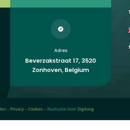

Adres
Beverzakstraat 17, 3520
Zonhoven, Belgium
den
–
Privacy
–
Cookies
– Realisatie door
Digitong