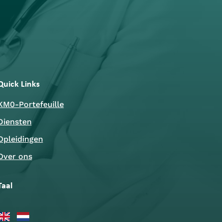
Quick Links
KM0-Portefeuille
Diensten
Opleidingen
Over ons
Taal