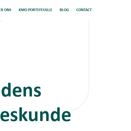
ER ONS
KMO PORTEFEUILLE
BLOG
CONTACT
jdens
eeskunde