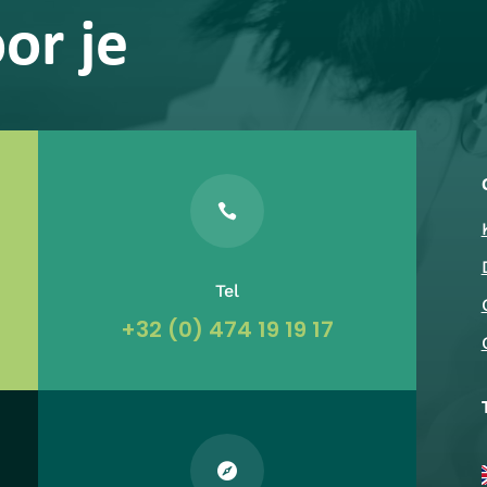
or je

Tel
+32 (0) 474 19 19 17
