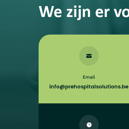
We zijn er vo

Email
info@prehospitalsolutions.be
