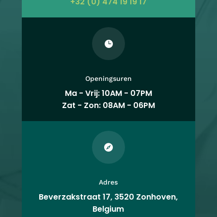
+32 (0) 474 19 19 17

Openingsuren
Ma - Vrij: 10AM - 07PM
Zat - Zon: 08AM - 06PM

Adres
Beverzakstraat 17, 3520 Zonhoven,
Belgium