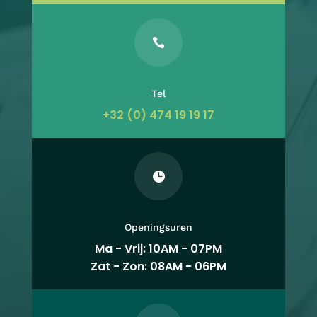

Tel
+32 (0) 474 19 19 17

Openingsuren
Ma - Vrij: 10AM - 07PM
Zat - Zon: 08AM - 06PM